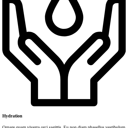
Hydration
Ornare quam viverra orci sagittis. Eu non diam phasellus vestibulum