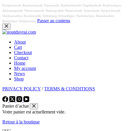
Poolpurewerk
Rauchschutzde
Toprasende
Shakeschmiede
Nagelstudiode
Kraftwerkpro
Akkumagnetde
Warmwasserde
Wassergradde
Wasserreinde
Steinofende
Sprayschutzde
Outdoorweben
Kochenoelde
Stilleklang
Schneidepro
Nachttischpro
Raumkuehler
Passer au contenu
Reinluftpro
Schlafschutz
About
Cart
Checkout
Contact
Home
My account
News
Shop
PRIVACY POLICY
/
TERMS & CONDITIONS
Panier d’achat
Votre panier est actuellement vide.
Retour à la boutique